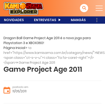
NOVIDADES
ENTREVISTAS
MANGÁS
Dragon Ball Game Project Age 2011 é o novo jogo para
Playstation 3 e XBOX360!
Página Inicial
<a
href="https://www.kamisama.com.br/category/news/">NEWS
<span class="ct-s-v-u"><i class="fa fa-caret-right"></i>
</span>
Game Project Age 2011
Game Project Age 2011
postado em
11/05/2011