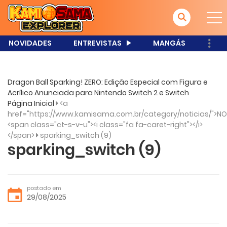
NOVIDADES
ENTREVISTAS
MANGÁS
Dragon Ball Sparking! ZERO: Edição Especial com Figura e
Acrílico Anunciada para Nintendo Switch 2 e Switch
Página Inicial
<a
href="https://www.kamisama.com.br/category/noticias/">NO
<span class="ct-s-v-u"><i class="fa fa-caret-right"></i>
</span>
sparking_switch (9)
sparking_switch (9)
postado em
29/08/2025