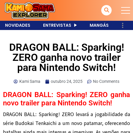
NOVIDADES
ENTREVISTAS
MANGÁS
DRAGON BALL: Sparking!
ZERO ganha novo trailer
para Nintendo Switch!
Kami Sama
outubro 24, 2025
No Comments
DRAGON BALL: Sparking! ZERO ganha
novo trailer para Nintendo Switch!
DRAGON BALL: Sparking! ZERO levará a jogabilidade da
série Budokai Tenkaichi a um novo patamar, oferecendo
batalhas ainda mais intensas e imersivas. As versões para