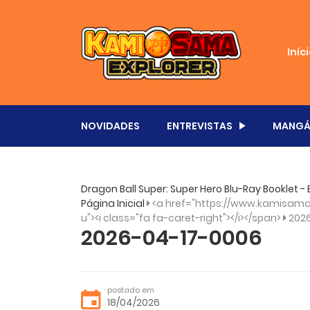
Iníc
NOVIDADES
ENTREVISTAS
MANGÁ
Dragon Ball Super: Super Hero Blu-Ray Booklet -
Página Inicial
<a href="https://www.kamisama.
u"><i class="fa fa-caret-right"></i></span>
202
2026-04-17-0006
postado em
18/04/2026