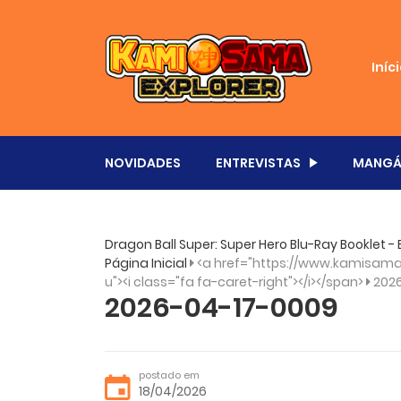
Iníc
NOVIDADES
ENTREVISTAS
MANGÁ
Dragon Ball Super: Super Hero Blu-Ray Booklet -
Página Inicial
<a href="https://www.kamisama.
u"><i class="fa fa-caret-right"></i></span>
202
2026-04-17-0009
postado em
18/04/2026