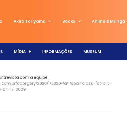
io
Akira Toriyama
Books
Anime & Mangá
S
MÍDIA
INFORMAÇÕES
MUSEUM
 Entrevista com a equipe
com.br/category/2020/">2020</a> <span class="ct-s-v-
6-04-17-0009