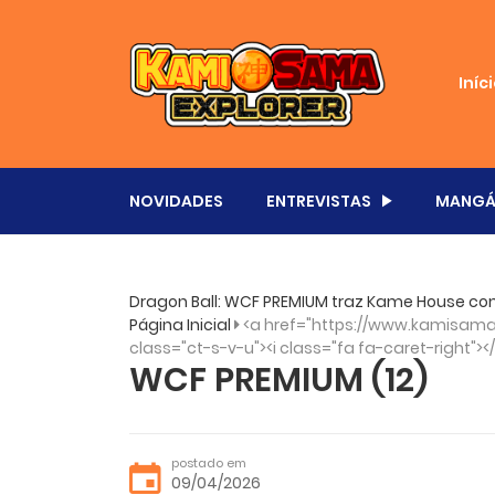
Iníc
NOVIDADES
ENTREVISTAS
MANGÁ
Dragon Ball: WCF PREMIUM traz Kame House co
Página Inicial
<a href="https://www.kamisama.
class="ct-s-v-u"><i class="fa fa-caret-right"><
WCF PREMIUM (12)
postado em
09/04/2026