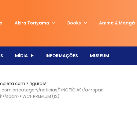
io
Akira Toriyama
Books
Anime & Mangá
S
MÍDIA
INFORMAÇÕES
MUSEUM
mpleta com 7 figuras!
com.br/category/noticias/">NOTÍCIAS</a> <span
/i></span>
WCF PREMIUM (12)