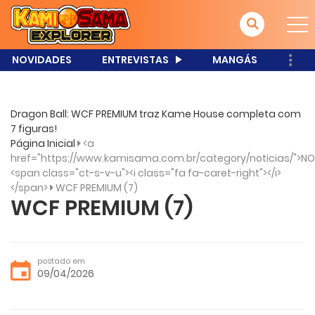
NOVIDADES
ENTREVISTAS
MANGÁS
Dragon Ball: WCF PREMIUM traz Kame House completa com
7 figuras!
Página Inicial
<a
href="https://www.kamisama.com.br/category/noticias/">NO
<span class="ct-s-v-u"><i class="fa fa-caret-right"></i>
</span>
WCF PREMIUM (7)
WCF PREMIUM (7)
postado em
09/04/2026