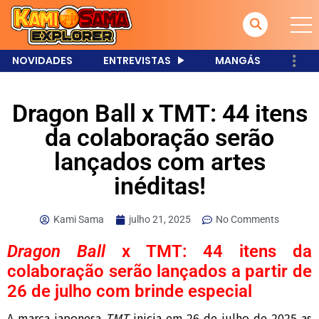
NOVIDADES
ENTREVISTAS
MANGÁS
Dragon Ball x TMT: 44 itens
da colaboração serão
lançados com artes
inéditas!
Kami Sama
julho 21, 2025
No Comments
Dragon Ball
x TMT: 44 itens da
colaboração serão lançados a partir de
26 de julho com brinde especial
A marca japonesa
TMT
inicia em 26 de julho de 2025 as