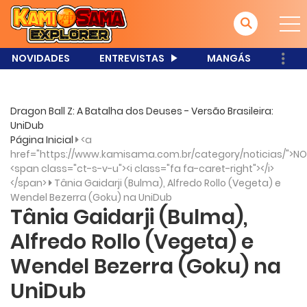
NOVIDADES
ENTREVISTAS
MANGÁS
Dragon Ball Z: A Batalha dos Deuses - Versão Brasileira:
UniDub
Página Inicial
<a
href="https://www.kamisama.com.br/category/noticias/">NO
<span class="ct-s-v-u"><i class="fa fa-caret-right"></i>
</span>
Tânia Gaidarji (Bulma), Alfredo Rollo (Vegeta) e
Wendel Bezerra (Goku) na UniDub
Tânia Gaidarji (Bulma),
Alfredo Rollo (Vegeta) e
Wendel Bezerra (Goku) na
UniDub