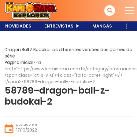
NOVIDADES
ENTREVISTAS
MANGÁS
Dragon Ball Z Budokai: as diferentes versões dos games da
série
Página Inicial
<a
href="https://www.kamisama.com.br/category/informacoes
<span class="ct-s-v-u"><i class="fa fa-caret-right"></i>
</span>
58789–dragon-ball-z-budokai-2
58789–dragon-ball-z-
budokai-2
postado em
17/10/2022