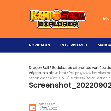
Iníc
NOVIDADES
ENTREVISTAS
MANGÁ
Dragon Ball Z Budokai: as diferentes versões 
Página Inicial
<a href="https://www.kamisama
<span class="ct-s-v-u"><i class="fa fa-caret-ri
Screenshot_2022090
postado em
13/09/2022