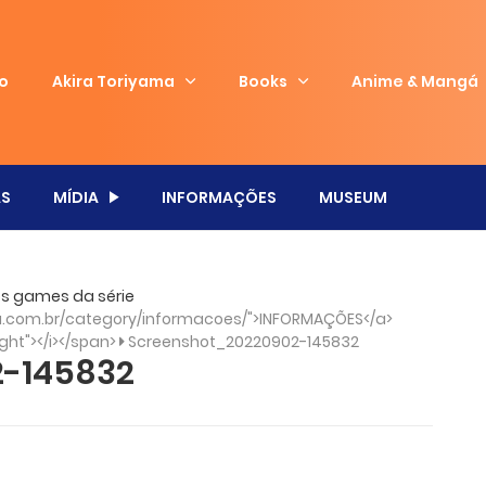
io
Akira Toriyama
Books
Anime & Mangá
S
MÍDIA
INFORMAÇÕES
MUSEUM
dos games da série
.com.br/category/informacoes/">INFORMAÇÕES</a>
ght"></i></span>
Screenshot_20220902-145832
2-145832