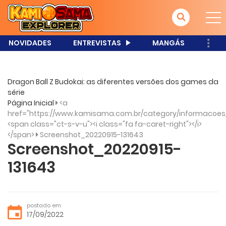
NOVIDADES
ENTREVISTAS
MANGÁS
Dragon Ball Z Budokai: as diferentes versões dos games da
série
Página Inicial
<a
href="https://www.kamisama.com.br/category/informacoes
<span class="ct-s-v-u"><i class="fa fa-caret-right"></i>
</span>
Screenshot_20220915-131643
Screenshot_20220915-
131643
postado em
17/09/2022