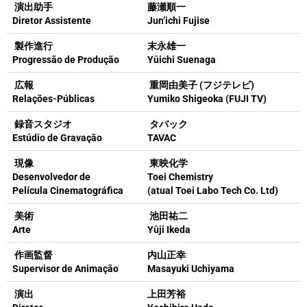
演出助手
藤瀬順一
Diretor Assistente
Jun’ichi Fujise
製作進行
末永雄一
Progressão de Produção
Yūichi Suenaga
広報
重岡由美子 (フジテレビ)
Relações-Públicas
Yumiko Shigeoka (FUJI TV)
録音スタジオ
タバック
Estúdio de Gravação
TAVAC
現像
東映化学
Desenvolvedor de
Toei Chemistry
Película Cinematográfica
(
atual Toei Labo Tech Co. Ltd)
美術
池田祐二
Arte
Yūji Ikeda
作画監督
内山正幸
Supervisor de Animação
Masayuki Uchiyama
演出
上田芳裕