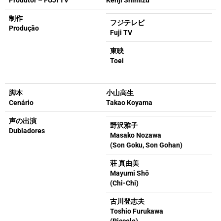
Produtor – FUJI TV
Kenji Shimizu
制作
フジテレビ
Produção
Fuji TV
東映
Toei
脚本
小山高生
Cenário
Takao Koyama
声の出演
野沢雅子
Dubladores
Masako Nozawa
(Son Goku, Son Gohan)
荘 真由美
Mayumi Shō
(Chi-Chi)
古川登志夫
Toshio Furukawa