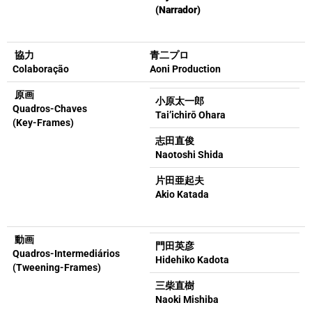
(Narrador)
協力
青二プロ
Colaboração
Aoni Production
原画
小原太一郎
Quadros-Chaves
Tai’ichirō Ohara
(Key-Frames)
志田直俊
Naotoshi Shida
片田亜起夫
Akio Katada
動画
門田英彦
Quadros-Intermediários
Hidehiko Kadota
(Tweening-Frames)
三柴直樹
Naoki Mishiba