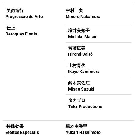
美術進行
中村 実
Progressão de Arte
Minoru Nakamura
仕上
増井美知子
Retoques Finais
Michiko Masui
斉藤広美
Hiromi Saitō
上村育代
Ikuyo Kamimura
鈴木美佐江
Misae Suzuki
タカプロ
Taka Productions
特殊効果
橋本由香里
Efeitos Especiais
Yukari Hashimoto