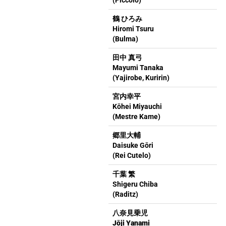
(Piccolo)
鶴 ひろみ
Hiromi Tsuru
(Bulma)
田中 真弓
Mayumi Tanaka
(Yajirobe, Kuririn)
宮内幸平
Kōhei Miyauchi
(Mestre Kame)
郷里大輔
Daisuke Gōri
(Rei Cutelo)
千葉 繁
Shigeru Chiba
(Raditz)
八奈見乗児
Jōji Yanami