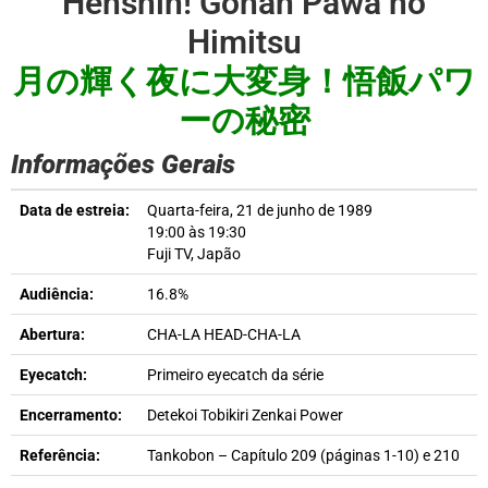
Henshin! Gohan Pawā no
Himitsu
月の輝く夜に大変身！悟飯パワ
ーの秘密
Informações Gerais
Data de estreia:
Quarta-feira, 21 de junho de 1989
19:00 às 19:30
Fuji TV, Japão
Audiência:
16.8%
Abertura:
CHA-LA HEAD-CHA-LA
Eyecatch:
Primeiro eyecatch da série
Encerramento:
Detekoi Tobikiri Zenkai Power
Referência:
Tankobon – Capítulo 209 (páginas 1-10) e 210