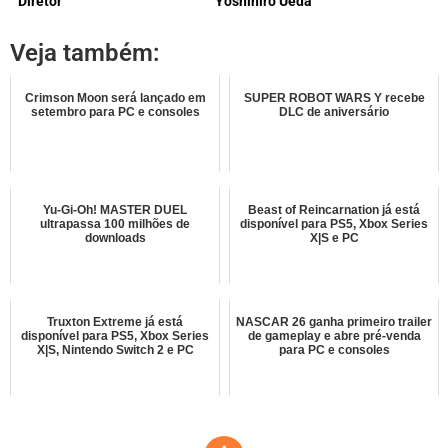
Diretor
Yoshihiro Ueda
Veja também:
Crimson Moon será lançado em
SUPER ROBOT WARS Y recebe
setembro para PC e consoles
DLC de aniversário
Yu-Gi-Oh! MASTER DUEL
Beast of Reincarnation já está
ultrapassa 100 milhões de
disponível para PS5, Xbox Series
downloads
X|S e PC
Truxton Extreme já está
NASCAR 26 ganha primeiro trailer
disponível para PS5, Xbox Series
de gameplay e abre pré-venda
X|S, Nintendo Switch 2 e PC
para PC e consoles