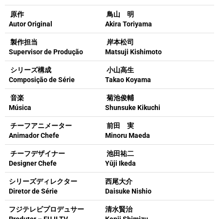
原作
鳥山 明
Autor Original
Akira Toriyama
製作担当
岸本松司
Supervisor de Produção
Matsuji Kishimoto
シリーズ構成
小山高生
Composição de Série
Takao Koyama
音楽
菊池俊輔
Música
Shunsuke Kikuchi
チーフアニメーター
前田 実
Animador Chefe
Minoru Maeda
チーフデザイナー
池田祐二
Designer Chefe
Yūji Ikeda
シリーズディレクター
西尾大介
Diretor de Série
Daisuke Nishio
フジテレビプロデュサー
清水賢治