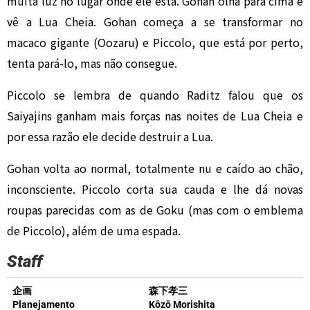
muita luz no lugar onde ele está. Gohan olha para cima e
vê a Lua Cheia. Gohan começa a se transformar no
macaco gigante (Oozaru) e Piccolo, que está por perto,
tenta pará-lo, mas não consegue.
Piccolo se lembra de quando Raditz falou que os
Saiyajins ganham mais forças nas noites de Lua Cheia e
por essa razão ele decide destruir a Lua.
Gohan volta ao normal, totalmente nu e caído ao chão,
inconsciente. Piccolo corta sua cauda e lhe dá novas
roupas parecidas com as de Goku (mas com o emblema
de Piccolo), além de uma espada.
Staff
企画
森下孝三
Planejamento
Kōzō Morishita