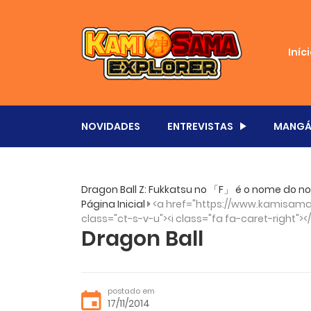
Iníc
NOVIDADES
ENTREVISTAS
MANGÁ
Dragon Ball Z: Fukkatsu no 「F」 é o nome do nov
Página Inicial
<a href="https://www.kamisama.
class="ct-s-v-u"><i class="fa fa-caret-right"><
Dragon Ball
postado em
17/11/2014