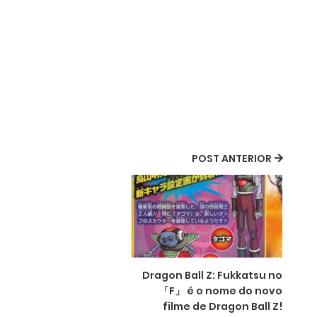
POST ANTERIOR
Dragon Ball Z: Fukkatsu no
「F」 é o nome do novo
filme de Dragon Ball Z!