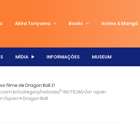
io
Akira Toriyama
Books
Anime & Mangá
S
MÍDIA
INFORMAÇÕES
MUSEUM
o filme de Dragon Ball Z!
com.br/category/noticias/">NOTÍCIAS</a> <span
/i></span>
Dragon Ball