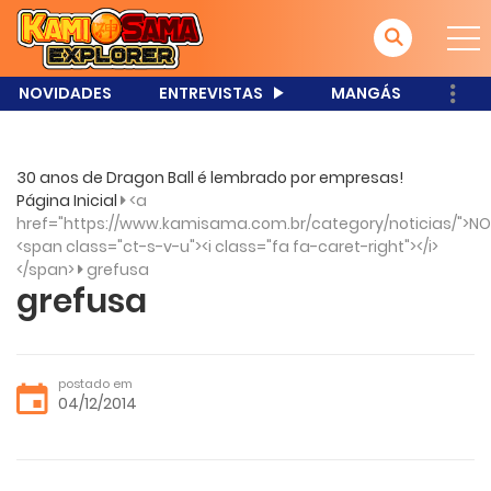
NOVIDADES
ENTREVISTAS
MANGÁS
30 anos de Dragon Ball é lembrado por empresas!
Página Inicial
<a
href="https://www.kamisama.com.br/category/noticias/">NO
<span class="ct-s-v-u"><i class="fa fa-caret-right"></i>
</span>
grefusa
grefusa
postado em
04/12/2014