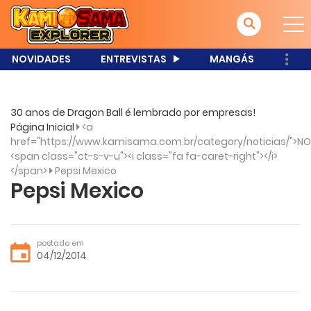
NOVIDADES
ENTREVISTAS
MANGÁS
30 anos de Dragon Ball é lembrado por empresas!
Página Inicial
<a
href="https://www.kamisama.com.br/category/noticias/">NO
<span class="ct-s-v-u"><i class="fa fa-caret-right"></i>
</span>
Pepsi Mexico
Pepsi Mexico
postado em
04/12/2014