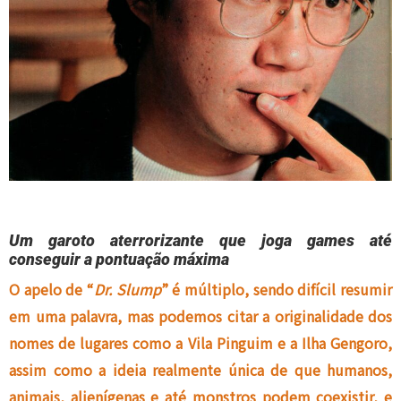
Um garoto aterrorizante que joga games até
conseguir a pontuação máxima
O apelo de “
Dr. Slump
” é múltiplo, sendo difícil resumir
em uma palavra, mas podemos citar a originalidade dos
nomes de lugares como a Vila Pinguim e a Ilha Gengoro,
assim como a ideia realmente única de que humanos,
animais, alienígenas e até monstros podem coexistir, e