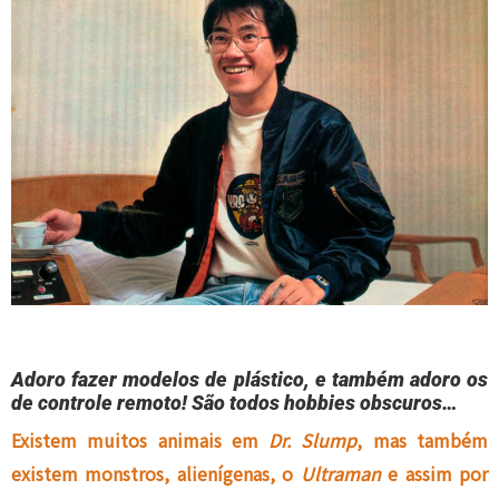
Adoro fazer modelos de plástico, e também adoro os
de controle remoto! São todos hobbies obscuros…
Existem muitos animais em
Dr. Slump
, mas também
existem monstros, alienígenas, o
Ultraman
e assim por