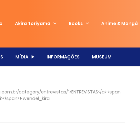
io
Akira Toriyama
Books
Anime & Mangá
S
MÍDIA
INFORMAÇÕES
MUSEUM
com.br/category/entrevistas/">ENTREVISTAS</a> <span
/i></span>
wendel_kira