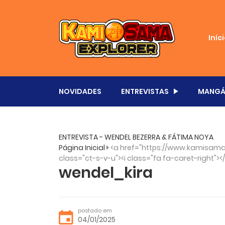
Iníc
NOVIDADES
ENTREVISTAS
MANGÁ
ENTREVISTA - WENDEL BEZERRA & FÁTIMA NOYA
Página Inicial
<a href="https://www.kamisama.
class="ct-s-v-u"><i class="fa fa-caret-right"><
wendel_kira
postado em
04/01/2025