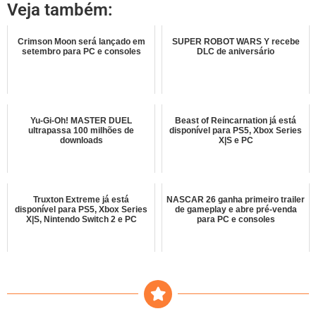
Veja também:
Crimson Moon será lançado em
SUPER ROBOT WARS Y recebe
setembro para PC e consoles
DLC de aniversário
Yu-Gi-Oh! MASTER DUEL
Beast of Reincarnation já está
ultrapassa 100 milhões de
disponível para PS5, Xbox Series
downloads
X|S e PC
Truxton Extreme já está
NASCAR 26 ganha primeiro trailer
disponível para PS5, Xbox Series
de gameplay e abre pré-venda
X|S, Nintendo Switch 2 e PC
para PC e consoles