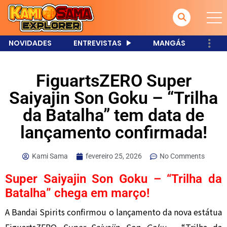
NOVIDADES
ENTREVISTAS
MANGÁS
FiguartsZERO Super
Saiyajin Son Goku – “Trilha
da Batalha” tem data de
lançamento confirmada!
Kami Sama
fevereiro 25, 2026
No Comments
Super Saiyajin Son Goku – “Trilha da
Batalha” chega em março!
A Bandai Spirits confirmou o lançamento da nova estátua