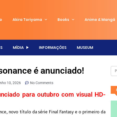
io
Akira Toriyama
Books
Anime & Mangá
S
MÍDIA
INFORMAÇÕES
MUSEUM
esonance é anunciado!
unho 10, 2026
No Comments
unciado para outubro com visual HD-
ce, novo título da série Final Fantasy e o primeiro da