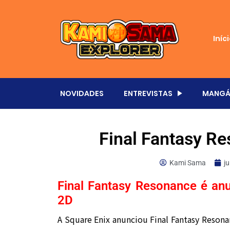
Iníc
NOVIDADES
ENTREVISTAS
MANGÁ
Final Fantasy R
Kami Sama
j
Final Fantasy Resonance é an
2D
A Square Enix anunciou Final Fantasy Resonan