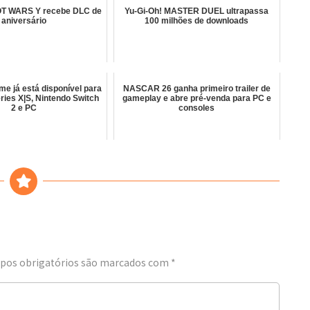
 WARS Y recebe DLC de
Yu-Gi-Oh! MASTER DUEL ultrapassa
aniversário
100 milhões de downloads
me já está disponível para
NASCAR 26 ganha primeiro trailer de
ries X|S, Nintendo Switch
gameplay e abre pré-venda para PC e
2 e PC
consoles
os obrigatórios são marcados com
*