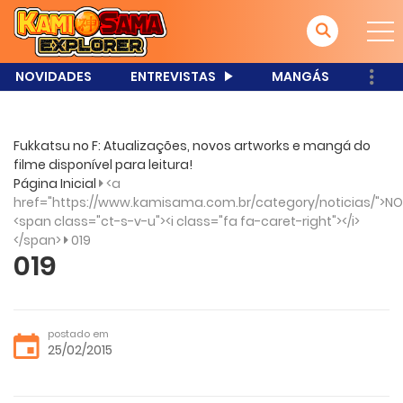
NOVIDADES
ENTREVISTAS
MANGÁS
Fukkatsu no F: Atualizações, novos artworks e mangá do
filme disponível para leitura!
Página Inicial
<a
href="https://www.kamisama.com.br/category/noticias/">NO
<span class="ct-s-v-u"><i class="fa fa-caret-right"></i>
</span>
019
019
postado em
25/02/2015