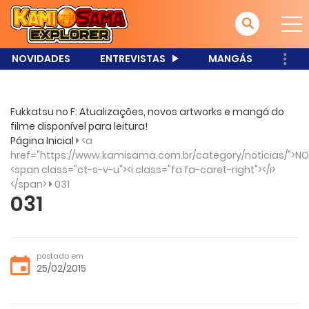
NOVIDADES
ENTREVISTAS
MANGÁS
Fukkatsu no F: Atualizações, novos artworks e mangá do
filme disponível para leitura!
Página Inicial
<a
href="https://www.kamisama.com.br/category/noticias/">NO
<span class="ct-s-v-u"><i class="fa fa-caret-right"></i>
</span>
031
031
postado em
25/02/2015