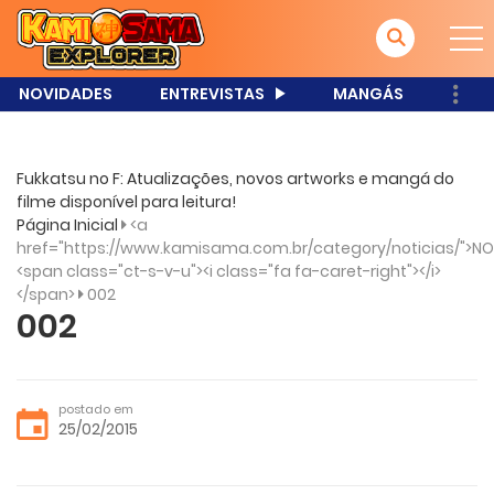
NOVIDADES
ENTREVISTAS
MANGÁS
Fukkatsu no F: Atualizações, novos artworks e mangá do
filme disponível para leitura!
Página Inicial
<a
href="https://www.kamisama.com.br/category/noticias/">NO
<span class="ct-s-v-u"><i class="fa fa-caret-right"></i>
</span>
002
002
postado em
25/02/2015