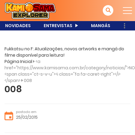
NOVIDADES
ENTREVISTAS
MANGÁS
Fukkatsu no F: Atualizações, novos artworks e mangá do
filme disponível para leitura!
Página Inicial
<a
href="https://www.kamisama.com.br/category/noticias/">NO
<span class="ct-s-v-u"><i class="fa fa-caret-right"></i>
</span>
008
008
postado em
25/02/2015