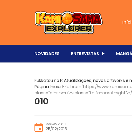
Iníc
NOVIDADES
ENTREVISTAS
MANGÁ
Fukkatsu no F: Atualizações, novos artworks e 
Página Inicial
<a href="https://www.kamisama.
class="ct-s-v-u"><i class="fa fa-caret-right"><
010
postado em
25/02/2015