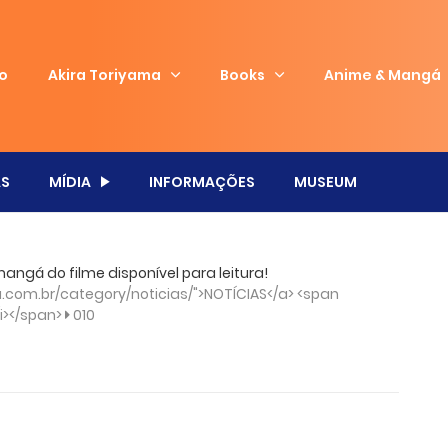
io
Akira Toriyama
Books
Anime & Mangá
S
MÍDIA
INFORMAÇÕES
MUSEUM
mangá do filme disponível para leitura!
com.br/category/noticias/">NOTÍCIAS</a> <span
/i></span>
010