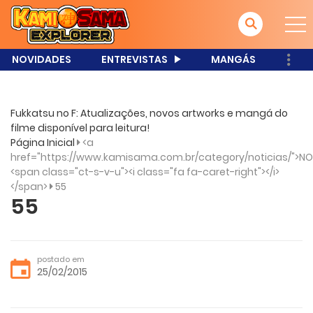
NOVIDADES
ENTREVISTAS
MANGÁS
Fukkatsu no F: Atualizações, novos artworks e mangá do
filme disponível para leitura!
Página Inicial
<a
href="https://www.kamisama.com.br/category/noticias/">NO
<span class="ct-s-v-u"><i class="fa fa-caret-right"></i>
</span>
55
55
postado em
25/02/2015