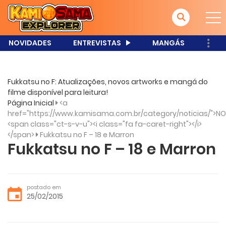
NOVIDADES
ENTREVISTAS
MANGÁS
Fukkatsu no F: Atualizações, novos artworks e mangá do
filme disponível para leitura!
Página Inicial
<a
href="https://www.kamisama.com.br/category/noticias/">NO
<span class="ct-s-v-u"><i class="fa fa-caret-right"></i>
</span>
Fukkatsu no F – 18 e Marron
Fukkatsu no F – 18 e Marron
postado em
25/02/2015