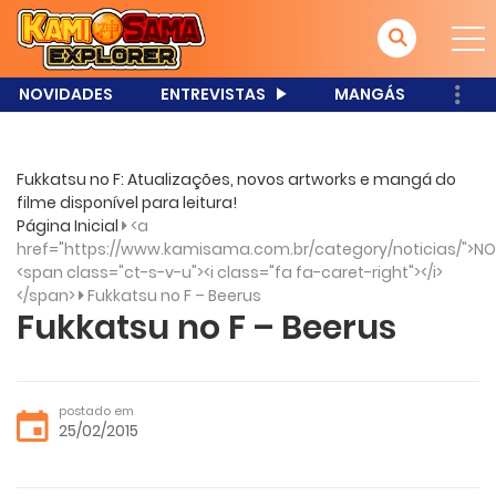
NOVIDADES
ENTREVISTAS
MANGÁS
Fukkatsu no F: Atualizações, novos artworks e mangá do
filme disponível para leitura!
Página Inicial
<a
href="https://www.kamisama.com.br/category/noticias/">NO
<span class="ct-s-v-u"><i class="fa fa-caret-right"></i>
</span>
Fukkatsu no F – Beerus
Fukkatsu no F – Beerus
postado em
25/02/2015