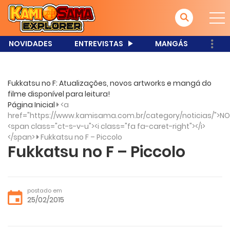
NOVIDADES
ENTREVISTAS
MANGÁS
Fukkatsu no F: Atualizações, novos artworks e mangá do
filme disponível para leitura!
Página Inicial
<a
href="https://www.kamisama.com.br/category/noticias/">NO
<span class="ct-s-v-u"><i class="fa fa-caret-right"></i>
</span>
Fukkatsu no F – Piccolo
Fukkatsu no F – Piccolo
postado em
25/02/2015