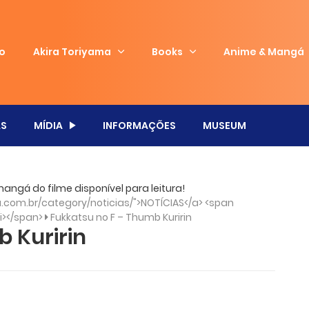
io
Akira Toriyama
Books
Anime & Mangá
S
MÍDIA
INFORMAÇÕES
MUSEUM
mangá do filme disponível para leitura!
com.br/category/noticias/">NOTÍCIAS</a> <span
/i></span>
Fukkatsu no F – Thumb Kuririn
 Kuririn