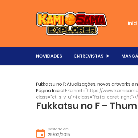
Iníc
NOVIDADES
ENTREVISTAS
MANGÁ
Fukkatsu no F: Atualizações, novos artworks e 
Página Inicial
<a href="https://www.kamisama.
class="ct-s-v-u"><i class="fa fa-caret-right"><
Fukkatsu no F – Thumb
postado em
25/02/2015