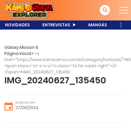
NOVIDADES
ENTREVISTAS
MANGÁS
Galaxy Mission 6
Página Inicial
<a
href="https://www.kamisama.com.br/category/noticias/">NO
<span class="ct-s-v-u"><i class="fa fa-caret-right"></i>
</span>
IMG_20240627_135450
IMG_20240627_135450
postado em
27/06/2024