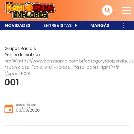
NOVIDADES
ENTREVISTAS
MANGÁS
Grupos Raciais
Página Inicial
<a
href="https://www.kamisama.com.br/category/daizenshuus/
<span class="ct-s-v-u"><i class="fa fa-caret-right"></i>
</span>
001
001
postado em
03/09/2020