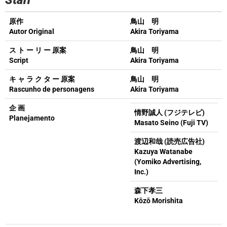
Staff
原作
鳥山 明
Autor Original
Akira Toriyama
ス ト ー リ ー 原案
鳥山 明
Script
Akira Toriyama
キ ャ ラ ク タ ー 原案
鳥山 明
Rascunho de personagens
Akira Toriyama
企 画
情野誠人 (フジテレビ)
Planejamento
Masato Seino (Fuji TV)
渡辺和哉 (読売広告社)
Kazuya Watanabe
(Yomiko Advertising,
Inc.)
森下孝三
Kōzō Morishita