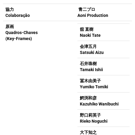
協力
青二プロ
Colaboração
Aoni Production
原画
舘 直樹
Quadros-Chaves
Naoki Tate
(Key-Frames)
会津五月
Satsuki Aizu
石井珠樹
Tamaki Ishii
冨木由美子
Yumiko Tomiki
鰐渕和彦
Kazuhiko Wanibuchi
野口莉英子
Rieko Noguchi
大下知之