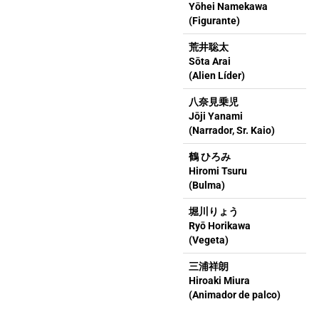
Yōhei Namekawa
(Figurante)
荒井聡太
Sōta Arai
(Alien Líder)
八奈見乗児
Jōji Yanami
(Narrador, Sr. Kaio)
鶴 ひろみ
Hiromi Tsuru
(Bulma)
堀川りょう
Ryō Horikawa
(Vegeta)
三浦祥朗
Hiroaki Miura
(Animador de palco)