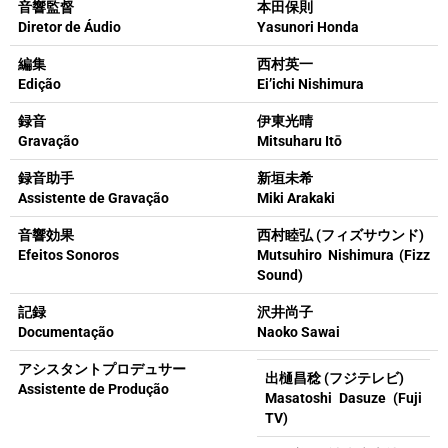
音響監督
本田保則
Diretor de Áudio
Yasunori Honda
編集
西村英一
Edição
Ei’ichi Nishimura
録音
伊東光晴
Gravação
Mitsuharu Itō
録音助手
新垣未希
Assistente de Gravação
Miki Arakaki
音響効果
西村睦弘 (フィズサウンド)
Efeitos Sonoros
Mutsuhiro Nishimura (Fizz
Sound)
記録
沢井尚子
Documentação
Naoko Sawai
アシスタントプロデュサー
出樋昌稔 (フジテレビ)
Assistente de Produção
Masatoshi Dasuze (Fuji
TV)