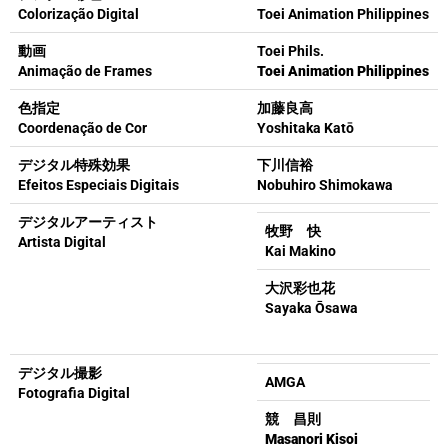
Colorização Digital
Toei Animation Philippines
動画
Toei Phils.
Animação de Frames
Toei Animation Philippines
色指定
加藤良高
Coordenação de Cor
Yoshitaka Katō
デジタル特殊効果
下川信裕
Efeitos Especiais Digitais
Nobuhiro Shimokawa
デジタルアーティスト
牧野 快
Artista Digital
Kai Makino
大沢彩也花
Sayaka Ōsawa
デジタル撮影
AMGA
Fotografia Digital
競 昌則
Masanori Kisoi