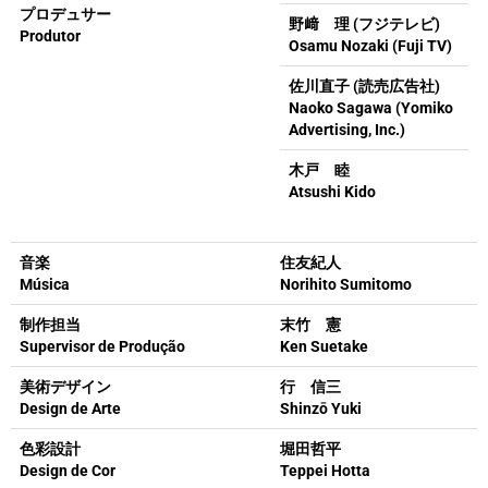
プロデュサー
野﨑 理 (フジテレビ)
Produtor
Osamu Nozaki (Fuji TV)
佐川直子 (読売広告社)
Naoko Sagawa (Yomiko
Advertising, Inc.)
木戸 睦
Atsushi Kido
音楽
住友紀人
Música
Norihito Sumitomo
制作担当
末竹 憲
Supervisor de Produção
Ken Suetake
美術デザイン
行 信三
Design de Arte
Shinzō Yuki
色彩設計
堀田哲平
Design de Cor
Teppei Hotta