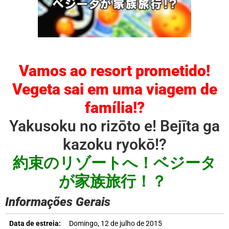
Vamos ao resort prometido!
Vegeta sai em uma viagem de
família!?
Yakusoku no rizōto e! Bejīta ga
kazoku ryokō!?
約束のリゾートへ！ベジータ
が家族旅行！？
Informações Gerais
Data de estreia:
Domingo, 12 de julho de 2015