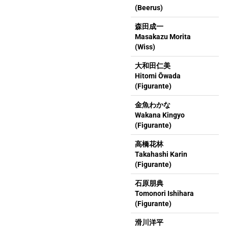
(Beerus)
森田成一
Masakazu Morita
(Wiss)
大和田仁美
Hitomi Ōwada
(Figurante)
金魚わかな
Wakana Kingyo
(Figurante)
高橋花林
Takahashi Karin
(Figurante)
石原朋典
Tomonori Ishihara
(Figurante)
滑川洋平