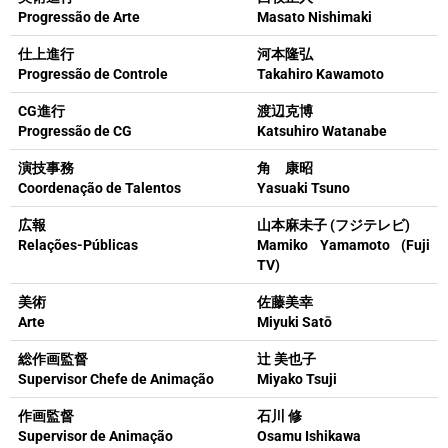
Progressão de Arte
Masato Nishimaki
仕上進行
河本隆弘
Progressão de Controle
Takahiro Kawamoto
CG進行
渡辺克博
Progressão de CG
Katsuhiro Watanabe
演技事務
角 康昭
Coordenação de Talentos
Yasuaki Tsuno
広報
山本麻未子 (フジテレビ)
Relações-Públicas
Mamiko Yamamoto (Fuji
TV)
美術
佐藤美幸
Arte
Miyuki Satō
総作画監督
辻 美也子
Supervisor Chefe de Animação
Miyako Tsuji
作画監督
石川 修
Supervisor de Animação
Osamu Ishikawa