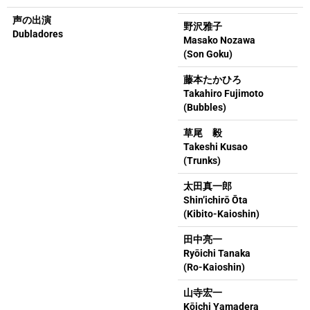
声の出演
野沢雅子
Dubladores
Masako Nozawa
(Son Goku)
藤本たかひろ
Takahiro Fujimoto
(Bubbles)
草尾 毅
Takeshi Kusao
(Trunks)
太田真一郎
Shin’ichirō Ōta
(Kibito-Kaioshin)
田中亮一
Ryōichi Tanaka
(Ro-Kaioshin)
山寺宏一
Kōichi Yamadera