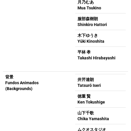
月乃むあ
Mua Tsukino
服部森樹朗
Shinkiro Hattori
木下ゆうき
Yūki Kinoshita
平林 孝
Takashi Hirabayashi
背景
井芹達朗
Fundos Animados
Tatsurō Iseri
(Backgrounds)
徳重 賢
Ken Tokushige
山下千歌
Chika Yamashita
ムクオスタジオ