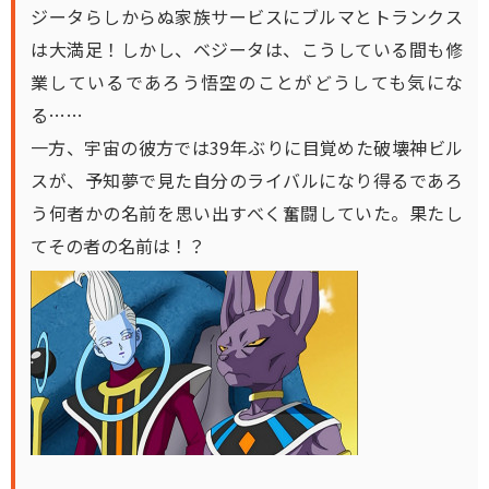
ジータらしからぬ家族サービスにブルマとトランクス
は大満足！しかし、ベジータは、こうしている間も修
業しているであろう悟空のことがどうしても気にな
る……
一方、宇宙の彼方では39年ぶりに目覚めた破壊神ビル
スが、予知夢で見た自分のライバルになり得るであろ
う何者かの名前を思い出すべく奮闘していた。果たし
てその者の名前は！？