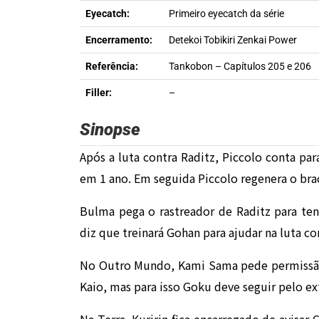
Eyecatch:
Primeiro eyecatch da série
Encerramento:
Detekoi Tobikiri Zenkai Power
Referência:
Tankobon – Capítulos 205 e 206
Filler:
–
Sinopse
Após a luta contra Raditz, Piccolo conta par
em 1 ano. Em seguida Piccolo regenera o bra
Bulma pega o rastreador de Raditz para tent
diz que treinará Gohan para ajudar na luta c
No Outro Mundo, Kami Sama pede permissão
Kaio, mas para isso Goku deve seguir pelo e
Na Terra, Kuririn fica encarregado de avisar