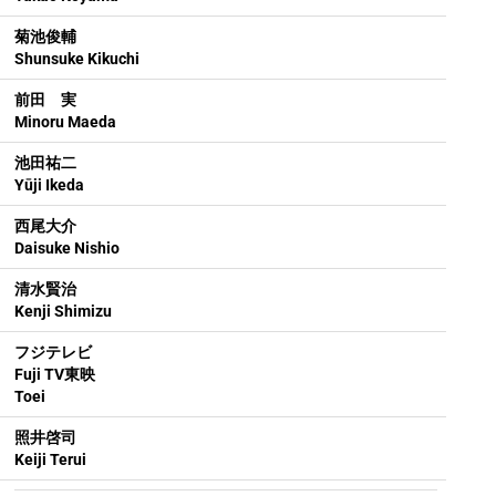
菊池俊輔
Shunsuke Kikuchi
前田 実
Minoru Maeda
池田祐二
Yūji Ikeda
西尾大介
Daisuke Nishio
清水賢治
Kenji Shimizu
フジテレビ
Fuji TV
東映
Toei
照井啓司
Keiji Terui