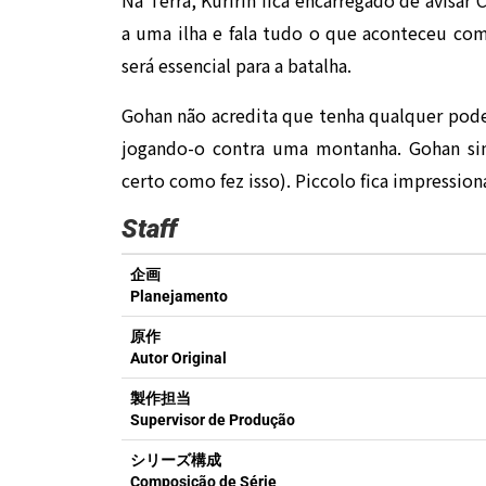
a uma ilha e fala tudo o que aconteceu com
será essencial para a batalha.
Gohan não acredita que tenha qualquer pod
jogando-o contra uma montanha. Gohan si
certo como fez isso). Piccolo fica impression
Staff
企画
Planejamento
原作
Autor Original
製作担当
Supervisor de Produção
シリーズ構成
Composição de Série