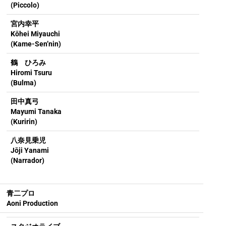
(Piccolo)
宮内幸平
Kōhei Miyauchi
(Kame-Sen’nin)
鶴 ひろみ
Hiromi Tsuru
(Bulma)
田中真弓
Mayumi Tanaka
(Kuririn)
八奈見乗児
Jōji Yanami
(Narrador)
青二プロ
Aoni Production