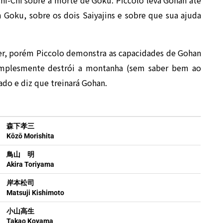
 Goku, sobre os dois Saiyajins e sobre que sua ajuda
er, porém Piccolo demonstra as capacidades de Gohan
mplesmente destrói a montanha (sem saber bem ao
ado e diz que treinará Gohan.
森下孝三
Kōzō Morishita
鳥山 明
Akira Toriyama
岸本松司
Matsuji Kishimoto
小山高生
Takao Koyama