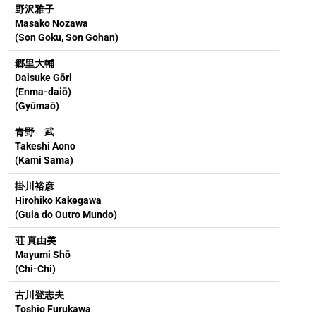
野沢雅子
Masako Nozawa
(Son Goku, Son Gohan)
郷里大輔
Daisuke Gōri
(Enma-daiō)
(Gyūmaō)
青野 武
Takeshi Aono
(Kami Sama)
掛川裕彦
Hirohiko Kakegawa
(Guia do Outro Mundo)
荘 真由美
Mayumi Shō
(Chi-Chi)
古川登志夫
Toshio Furukawa