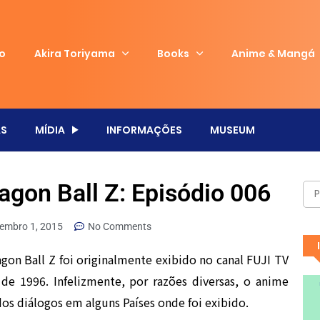
io
Akira Toriyama
Books
Anime & Mangá
S
MÍDIA
INFORMAÇÕES
MUSEUM
agon Ball Z: Episódio 006
tembro 1, 2015
No Comments
on Ball Z foi originalmente exibido no canal FUJI TV
de 1996. Infelizmente, por razões diversas, o anime
dos diálogos em alguns Países onde foi exibido.