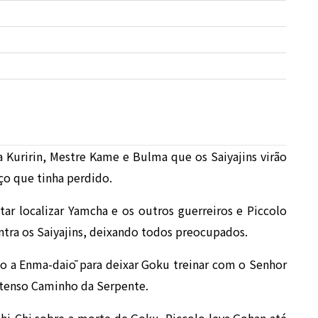
a Kuririn, Mestre Kame e Bulma que os Saiyajins virão
ço que tinha perdido.
ar localizar Yamcha e os outros guerreiros e Piccolo
ontra os Saiyajins, deixando todos preocupados.
 a Enma-daiō para deixar Goku treinar com o Senhor
xtenso Caminho da Serpente.
 Chi-Chi sobre a morte de Goku. Piccolo leva Gohan até