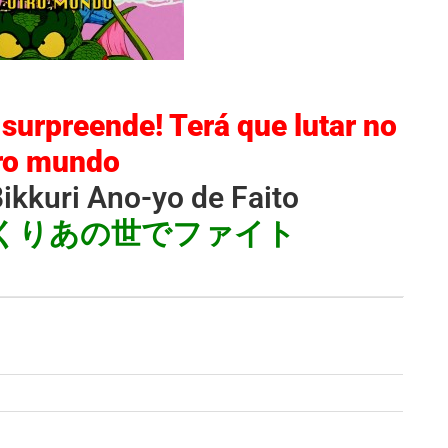
rpreende! Terá que lutar no
ro mundo
kkuri Ano-yo de Faito
くりあの世でファイト