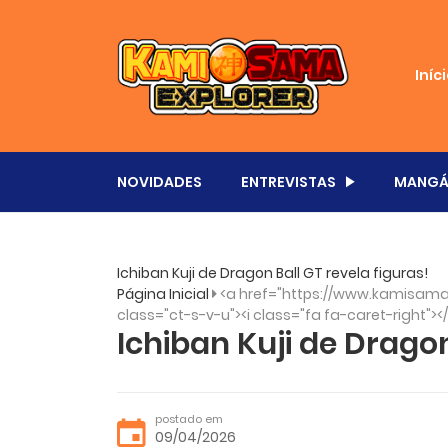
Iníc
NOVIDADES
ENTREVISTAS
MANGÁ
Ichiban Kuji de Dragon Ball GT revela figuras!
Página Inicial
<a href="https://www.kamisama.
class="ct-s-v-u"><i class="fa fa-caret-right"><
Ichiban Kuji de Dragon
postado em
09/04/2026