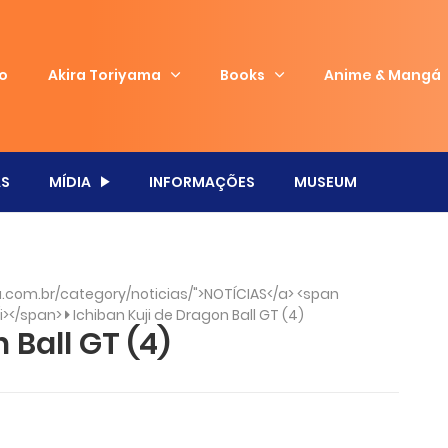
io
Akira Toriyama
Books
Anime & Mangá
S
MÍDIA
INFORMAÇÕES
MUSEUM
com.br/category/noticias/">NOTÍCIAS</a> <span
/i></span>
Ichiban Kuji de Dragon Ball GT (4)
 Ball GT (4)