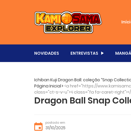
Iníc
NOVIDADES
ENTREVISTAS
MANGÁ
Ichiban Kuji Dragon Ball: coleção “Snap Collec
Página Inicial
<a href="https://www.kamisama.
class="ct-s-v-u"><i class="fa fa-caret-right"><
Dragon Ball Snap Colle
postado em
31/10/2025