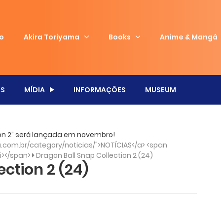
io
Akira Toriyama
Books
Anime & Mangá
S
MÍDIA
INFORMAÇÕES
MUSEUM
tion 2” será lançada em novembro!
com.br/category/noticias/">NOTÍCIAS</a> <span
/i></span>
Dragon Ball Snap Collection 2 (24)
ction 2 (24)