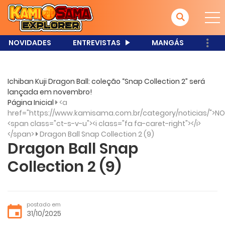
NOVIDADES
ENTREVISTAS
MANGÁS
Ichiban Kuji Dragon Ball: coleção “Snap Collection 2” será
lançada em novembro!
Página Inicial
<a
href="https://www.kamisama.com.br/category/noticias/">NO
<span class="ct-s-v-u"><i class="fa fa-caret-right"></i>
</span>
Dragon Ball Snap Collection 2 (9)
Dragon Ball Snap
Collection 2 (9)
postado em
31/10/2025