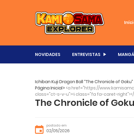
Iníc
NOVIDADES
ENTREVISTAS
MANGÁ
Ichiban Kuji Dragon Ball “The Chronicle of Go
Página Inicial
<a href="https://www.kamisama.
class="ct-s-v-u"><i class="fa fa-caret-right"><
The Chronicle of Goku
postado em
02/05/2026