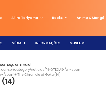
io
Akira Toriyama
Books
Anime & Mangá
S
MÍDIA
INFORMAÇÕES
MUSEUM
ku” começa em maio!
com.br/category/noticias/">NOTÍCIAS</a> <span
/i></span>
The Chronicle of Goku (14)
 (14)