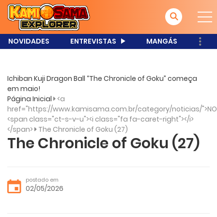
NOVIDADES
ENTREVISTAS
MANGÁS
Ichiban Kuji Dragon Ball “The Chronicle of Goku” começa
em maio!
Página Inicial
<a
href="https://www.kamisama.com.br/category/noticias/">NO
<span class="ct-s-v-u"><i class="fa fa-caret-right"></i>
</span>
The Chronicle of Goku (27)
The Chronicle of Goku (27)
postado em
02/05/2026