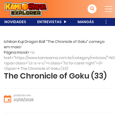
NOVIDADES
ENTREVISTAS
MANGÁS
Ichiban Kuji Dragon Ball “The Chronicle of Goku” começa
em maio!
Página Inicial
<a
href="https://www.kamisama.com.br/category/noticias/">NO
<span class="ct-s-v-u"><i class="fa fa-caret-right"></i>
</span>
The Chronicle of Goku (33)
The Chronicle of Goku (33)
postado em
02/05/2026