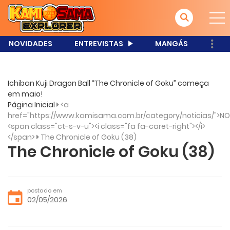
NOVIDADES
ENTREVISTAS
MANGÁS
Ichiban Kuji Dragon Ball “The Chronicle of Goku” começa
em maio!
Página Inicial
<a
href="https://www.kamisama.com.br/category/noticias/">NO
<span class="ct-s-v-u"><i class="fa fa-caret-right"></i>
</span>
The Chronicle of Goku (38)
The Chronicle of Goku (38)
postado em
02/05/2026