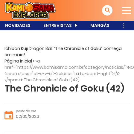
NOVIDADES
ENTREVISTAS
MANGÁS
Ichiban Kuji Dragon Ball “The Chronicle of Goku” começa
em maio!
Página Inicial
<a
href="https://www.kamisama.com.br/category/noticias/">NO
<span class="ct-s-v-u"><i class="fa fa-caret-right"></i>
</span>
The Chronicle of Goku (42)
The Chronicle of Goku (42)
postado em
02/05/2026