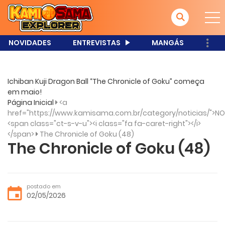
NOVIDADES
ENTREVISTAS
MANGÁS
Ichiban Kuji Dragon Ball “The Chronicle of Goku” começa
em maio!
Página Inicial
<a
href="https://www.kamisama.com.br/category/noticias/">NO
<span class="ct-s-v-u"><i class="fa fa-caret-right"></i>
</span>
The Chronicle of Goku (48)
The Chronicle of Goku (48)
postado em
02/05/2026