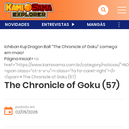
NOVIDADES
ENTREVISTAS
MANGÁS
Ichiban Kuji Dragon Ball “The Chronicle of Goku” começa
em maio!
Página Inicial
<a
href="https://www.kamisama.com.br/category/noticias/">NO
<span class="ct-s-v-u"><i class="fa fa-caret-right"></i>
</span>
The Chronicle of Goku (57)
The Chronicle of Goku (57)
postado em
02/05/2026