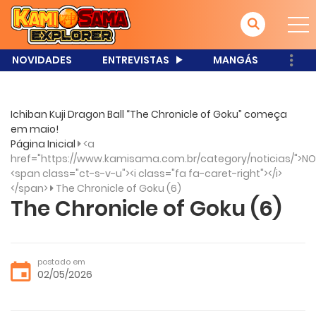
NOVIDADES
ENTREVISTAS
MANGÁS
Ichiban Kuji Dragon Ball “The Chronicle of Goku” começa
em maio!
Página Inicial
<a
href="https://www.kamisama.com.br/category/noticias/">NO
<span class="ct-s-v-u"><i class="fa fa-caret-right"></i>
</span>
The Chronicle of Goku (6)
The Chronicle of Goku (6)
postado em
02/05/2026