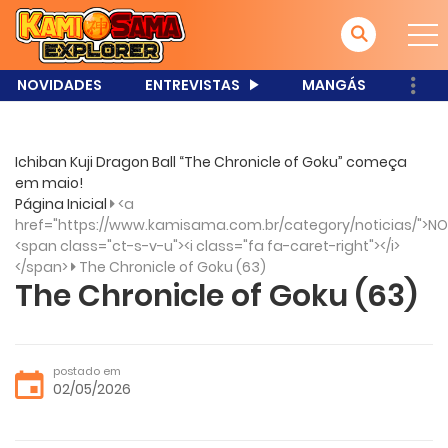
NOVIDADES
ENTREVISTAS
MANGÁS
Ichiban Kuji Dragon Ball “The Chronicle of Goku” começa
em maio!
Página Inicial
<a
href="https://www.kamisama.com.br/category/noticias/">NO
<span class="ct-s-v-u"><i class="fa fa-caret-right"></i>
</span>
The Chronicle of Goku (63)
The Chronicle of Goku (63)
postado em
02/05/2026