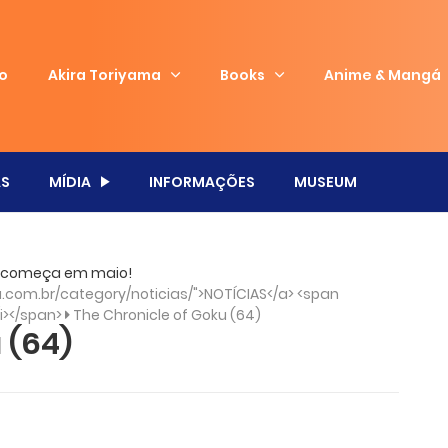
io
Akira Toriyama
Books
Anime & Mangá
S
MÍDIA
INFORMAÇÕES
MUSEUM
ku” começa em maio!
com.br/category/noticias/">NOTÍCIAS</a> <span
/i></span>
The Chronicle of Goku (64)
 (64)