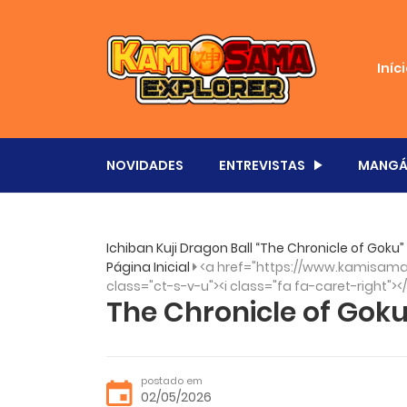
Iníc
NOVIDADES
ENTREVISTAS
MANGÁ
Ichiban Kuji Dragon Ball “The Chronicle of Go
Página Inicial
<a href="https://www.kamisama.
class="ct-s-v-u"><i class="fa fa-caret-right"><
The Chronicle of Goku
postado em
02/05/2026