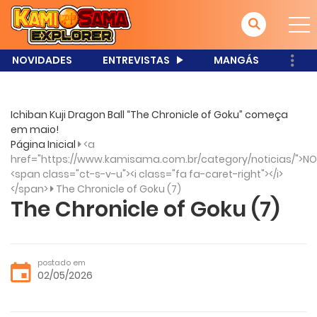
NOVIDADES
ENTREVISTAS
MANGÁS
Ichiban Kuji Dragon Ball “The Chronicle of Goku” começa
em maio!
Página Inicial
<a
href="https://www.kamisama.com.br/category/noticias/">NO
<span class="ct-s-v-u"><i class="fa fa-caret-right"></i>
</span>
The Chronicle of Goku (7)
The Chronicle of Goku (7)
postado em
02/05/2026