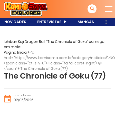
NOVIDADES
ENTREVISTAS
MANGÁS
Ichiban Kuji Dragon Ball “The Chronicle of Goku” começa
em maio!
Página Inicial
<a
href="https://www.kamisama.com.br/category/noticias/">NO
<span class="ct-s-v-u"><i class="fa fa-caret-right"></i>
</span>
The Chronicle of Goku (77)
The Chronicle of Goku (77)
postado em
02/05/2026