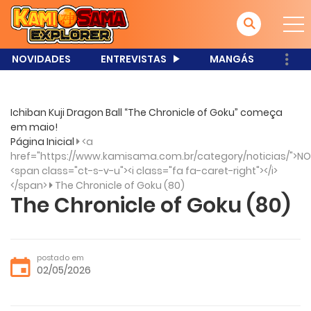
NOVIDADES
ENTREVISTAS
MANGÁS
Ichiban Kuji Dragon Ball “The Chronicle of Goku” começa
em maio!
Página Inicial
<a
href="https://www.kamisama.com.br/category/noticias/">NO
<span class="ct-s-v-u"><i class="fa fa-caret-right"></i>
</span>
The Chronicle of Goku (80)
The Chronicle of Goku (80)
postado em
02/05/2026